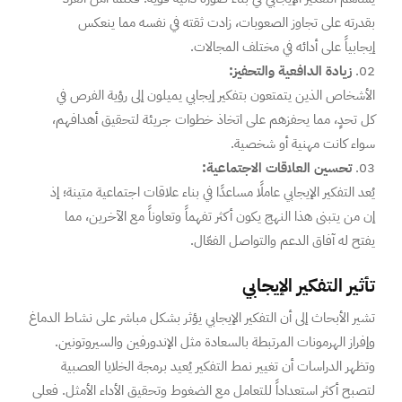
بقدرته على تجاوز الصعوبات، زادت ثقته في نفسه مما ينعكس
إيجابياً على أدائه في مختلف المجالات.
زيادة الدافعية والتحفيز:
الأشخاص الذين يتمتعون بتفكير إيجابي يميلون إلى رؤية الفرص في
كل تحدٍ، مما يحفزهم على اتخاذ خطوات جريئة لتحقيق أهدافهم،
سواء كانت مهنية أو شخصية.
تحسين العلاقات الاجتماعية:
يُعد التفكير الإيجابي عاملًا مساعدًا في بناء علاقات اجتماعية متينة؛ إذ
إن من يتبنى هذا النهج يكون أكثر تفهماً وتعاوناً مع الآخرين، مما
يفتح له آفاق الدعم والتواصل الفعّال.
تأثير التفكير الإيجابي
تشير الأبحاث إلى أن التفكير الإيجابي يؤثر بشكل مباشر على نشاط الدماغ
وإفراز الهرمونات المرتبطة بالسعادة مثل الإندورفين والسيروتونين.
وتظهر الدراسات أن تغيير نمط التفكير يُعيد برمجة الخلايا العصبية
لتصبح أكثر استعداداً للتعامل مع الضغوط وتحقيق الأداء الأمثل. فعلى