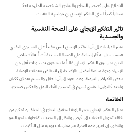
الاطلاع على قصص النجاح والنماذج الشخصية الملهمة يُعدّ
محفزاً كبيراً لتبني التفكير الإيجابي في مواجهة العقبات.
تأثير التفكير الإيجابي على الصحة النفسية
والجسدية
تشير الدراسات إلى أن التفكير الإيجابي ليس مفيداً على المستوى النفسي
فحسب، بل له آثار إيجابية على الصحة الجسدية أيضاً. فالأشخاص
الذين يمارسون التفكير الإيجابي غالباً ما يتمتعون بمستويات أقل من
الإجهاد وقوة مناعية أفضل، بالإضافة إلى انخفاض معدلات الإصابة
ببعض الأمراض المزمنة. وهذا يعود إلى أن العقل والجسم يعملان ككيان
واحد؛ فالتوازن النفسي يُسهم في تحسين الأداء البدني والعكس صحيح.
الخاتمة
يمثل التفكير الإيجابي حجر الزاوية لتحقيق النجاح في الحياة، إذ يُمكن من
خلاله تحويل العقبات إلى فرص والنظر إلى التحديات كخطوات نحو النمو
والتطور. إن تعزيز هذه القدرة عبر ممارسات يومية مثل التأكيدات