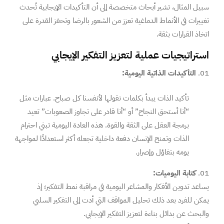
سبيل المثال، تشير أبحاث متخصصة إلى أن التأكيدات الإيجابية تُحدث
تغييرات في الأنماط الدماغية تعزز من الشعور بالرضا وتحفز القدرة على
اتخاذ القرارات بثقة.
استراتيجيات عملية لتعزيز التفكير الإيجابي
التأكيدات الذاتية اليومية:
تأكيد الذات يبدأ بكلمات نقولها لأنفسنا كل صباح. عبارات مثل
“أنا أستحق النجاح” أو “أنا قادر على تجاوز الصعوبات” تعيد
برمجة العقل على الثقة والقوة. هذه العادة اليومية تبني احترام
الذات وتمنح الإنسان دفعة داخلية تجعله أكثر استعدادًا لمواجهة
يومه بتفاؤل وإصرار.
كتابة اليوميات:
يساعد تدوين الأفكار والمشاعر اليومية في مراقبة نمط التفكير؛ إذ
يمكن للفرد بعد ذلك تحليل المواقف التي أدت إلى التفكير السلبي
والبحث عن بدائل بناءة لتعزيز التفكير الإيجابي.