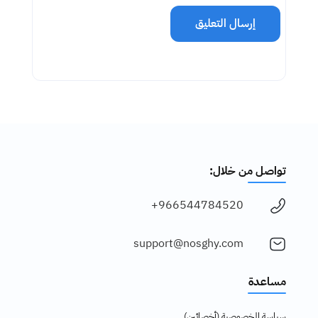
إرسال التعليق
تواصل من خلال:
966544784520+
support@nosghy.com
مساعدة
سياسة الخصوصية (أخصائين)