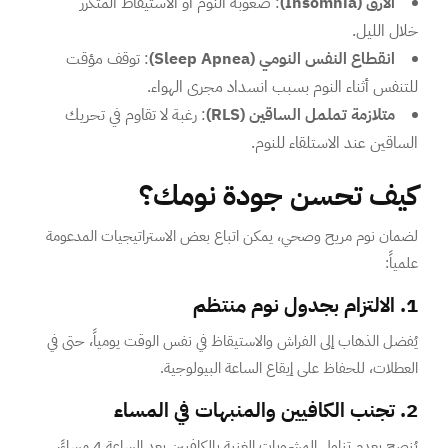
الأرق (Insomnia)
: صعوبة النوم أو الاستيقاظ المتكرر
خلال الليل.
انقطاع النفس النومي (Sleep Apnea)
: توقف مؤقت
للتنفس أثناء النوم بسبب انسداد مجرى الهواء.
متلازمة تململ الساقين (RLS)
: رغبة لا تقاوم في تحريك
الساقين عند الاستلقاء للنوم.
كيف تحسن جودة نومك؟
لضمان نوم مريح وصحي، يمكن اتباع بعض الاستراتيجيات المدعومة
علمياً:
1. الالتزام بجدول نوم منتظم
يُفضل الذهاب إلى الفراش والاستيقاظ في نفس الوقت يومياً، حتى في
العطلات، للحفاظ على إيقاع الساعة البيولوجية.
2. تجنب الكافيين والمنبهات في المساء
يُنصح بعدم تناول المشروبات الغنية بالكافيين بعد الساعة 4 مساءً،