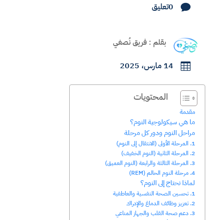
0تعليق

بقلم : فريق نُصغي
14 مارس، 2025

المحتويات
مقدمة
ما هي سيكولوجية النوم؟
مراحل النوم ودور كل مرحلة
1. المرحلة الأولى (الانتقال إلى النوم)
2. المرحلة الثانية (النوم الخفيف)
3. المرحلة الثالثة والرابعة (النوم العميق)
4. مرحلة النوم الحالم (REM)
لماذا نحتاج إلى النوم؟
1. تحسين الصحة النفسية والعاطفية
2. تعزيز وظائف الدماغ والإدراك
3. دعم صحة القلب والجهاز المناعي