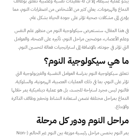
يبدو عملية بسيطة، إلا أن له تعقيدات نفسية وعصبية تتعلق بوظائف
الدماغ والهرمونات. يعاني كثير من الأشخاص من اضطرابات النوم، مما
يؤدي إلى مشكلات صحية تؤثر على جودة الحياة بشكل عام.
في هذا المقال، سنستعرض سيكولوجية النوم من منظور علم النفس
وعلم الأعصاب، موضحين مراحل النوم، تأثيره على الصحة، والعوامل
التي تؤثر في جودته، بالإضافة إلى استراتيجيات فعالة لتحسين النوم.
ما هي سيكولوجية النوم؟
تتعلق سيكولوجية النوم بدراسة العوامل النفسية والفيزيولوجية التي
تؤثر على النوم، بما في ذلك العمليات العصبية، الهرمونية، والسلوكية.
فالنوم ليس مجرد استراحة للجسد، بل هو عملية ديناميكية يمر خلالها
الدماغ بمراحل مختلفة تضمن استعادة النشاط وتحفيز وظائف الذاكرة
والإبداع.
مراحل النوم ودور كل مرحلة
يمر النوم بخمس مراحل رئيسية موزعة بين النوم غير الحالم (Non-