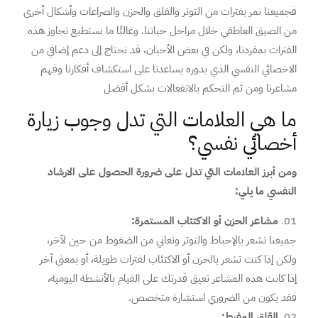
فجميعنا نمر بفترات من التوتر والقلق والحزن والصراعات وأشكال أخرى
من الضيق العاطفي خلال مراحل حياتنا. وغالبًا ما نستطيع تجاوز هذه
الفترات بمفردنا، ولكن في بعض الأحيان، قد نحتاج إلى دعم إضافي من
الاخصائي النفسي الذي بدوره يساعدنا على استكشاف أفكارنا وفهم
مشاعرنا ومن ثم التحكم بالانفعالات بشكل أفضل
ما هي العلامات التي تدل وجوب زيارة
أخصائي نفسي؟
ومن أبرز العلامات التي تدل على ضرورة الحصول على الارشاد
النفسي ما يلي:
مشاعر الحزن أو الاكتئاب المستمرة:
جميعنا نشعر بالإحباط والتوتر ونعاني من الضغوط من حين لآخر،
ولكن إذا كنت تشعر بالحزن أو الاكتئاب لفترات طويلة، أو بمعنى آخر
إذا كانت هذه المشاعر تعيق قدرتك على القيام بالأنشطة اليومية،
فقد يكون من الضروري استشارة متخصص.
القلق المفرط: