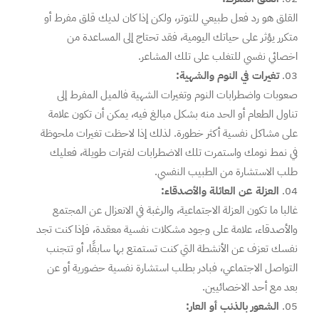
القلق هو رد فعل طبيعي للتوتر، ولكن إذا كان لديك قلق مفرط أو
متكرر يؤثر على حياتك اليومية، فقد تحتاج إلى المساعدة من
اخصائي نفسي للتغلب على تلك المشاعر.
تغيرات في النوم والشهية:
صعوبات واضطرابات النوم وتغيرات الشهية فالميل المفرط إلى
تناول الطعام أو الحد منه بشكل مبالغ فيه، يمكن أن تكون علامة
على مشاكل نفسية أكثر خطورة. لذلك إذا لاحظت تغيرات ملحوظة
في نمط نومك واستمرت تلك الاضطرابات لفترات طويلة، فعليك
طلب الاستشارة من الطبيب النفسي.
العزلة عن العائلة والأصدقاء:
غالبا ما تكون العزلة الاجتماعية، والرغبة في الانعزال عن المجتمع
والأصدقاء، علامة على وجود مشكلات نفسية معقدة، فإذا كنت تجد
نفسك تعزف عن الأنشطة التي كنت تستمتع بها سابقًا، أو تتجنب
التواصل الاجتماعي، فبادر بطلب استشارة نفسية حضورية أو عن
بعد مع أحد الاخصائيين.
الشعور بالذنب أو العار: