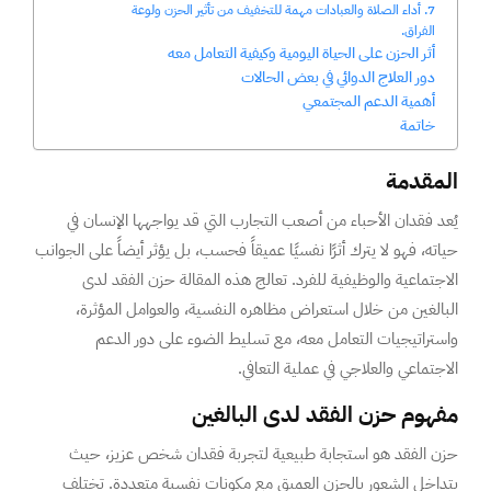
7. أداء الصلاة والعبادات مهمة للتخفيف من تأثير الحزن ولوعة
الفراق.
أثر الحزن على الحياة اليومية وكيفية التعامل معه
دور العلاج الدوائي في بعض الحالات
أهمية الدعم المجتمعي
خاتمة
المقدمة
يُعد فقدان الأحباء من أصعب التجارب التي قد يواجهها الإنسان في
حياته، فهو لا يترك أثرًا نفسيًا عميقاً فحسب، بل يؤثر أيضاً على الجوانب
الاجتماعية والوظيفية للفرد. تعالج هذه المقالة حزن الفقد لدى
البالغين من خلال استعراض مظاهره النفسية، والعوامل المؤثرة،
واستراتيجيات التعامل معه، مع تسليط الضوء على دور الدعم
الاجتماعي والعلاجي في عملية التعافي.
مفهوم حزن الفقد لدى البالغين
حزن الفقد هو استجابة طبيعية لتجربة فقدان شخص عزيز، حيث
يتداخل الشعور بالحزن العميق مع مكونات نفسية متعددة. تختلف