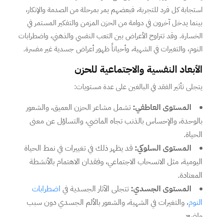
استجابة كل فرد للتجربة، فبعضهم يمر بمرحلة من الصدمة والإنكار،
بينما يدخل آخرون في دوامة من الحزن المزمن والتفكير المستمر في
الخسارة. وقد تتراوح الأعراض بين التعب النفسي والذهني، واضطرابات
النوم، والتغيرات في الشهية، وأحياناً ظهور أعراض جسدية غير مفسرة.
الأبعاد النفسية والاجتماعية للحزن
يتجلى تأثير الفقد في البالغين على عدة مستويات:
المستوى العاطفي:
تشمل مشاعر الحزن العميق، والشعور
بالوحدة، والإحساس بالذنب تجاه الماضي، والتساؤل عن معنى
الحياة.
المستوى السلوكي:
قد يظهر ذلك في تغييرات في نمط الحياة
اليومية، مثل الانسحاب الاجتماعي، وفقدان الاهتمام بالأنشطة
المعتادة.
المستوى الجسدي:
تتجلى الآثار الجسدية في
اضطرابات
النوم
، والتغيرات في الشهية، والشعور بالألم الجسدي دون سبب
واضح.