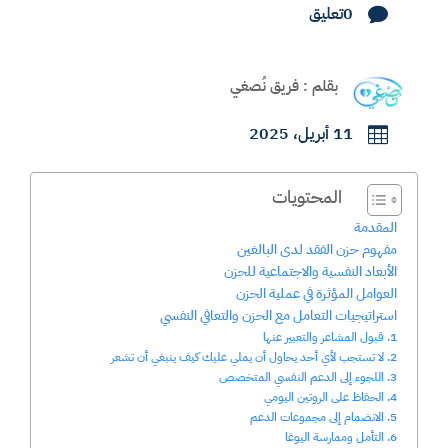
0تعليق

بقلم : فريق نُصغي
11 أبريل، 2025

المحتويات
المقدمة
مفهوم حزن الفقد لدى البالغين
الأبعاد النفسية والاجتماعية للحزن
العوامل المؤثرة في عملية الحزن
استراتيجيات التعامل مع الحزن والتعافي النفسي
1. قبول المشاعر والتعبير عنها
2. لا تستجب لأي أحد يحاول أن يملي عليك كيف ينبغي أن تشعر
3. اللجوء إلى الدعم النفسي المتخصص
4. الحفاظ على الروتين اليومي
5. الانضمام إلى مجموعات الدعم
6. التأمل وممارسة اليوغا