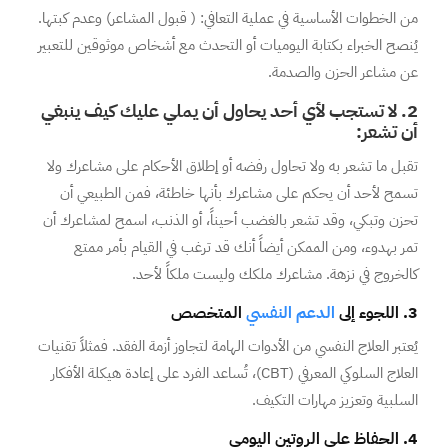
من الخطوات الأساسية في عملية التعافي: ( قبول المشاعر) وعدم كبتها.
يُنصح الخبراء بكتابة اليوميات أو التحدث مع أشخاص موثوقين للتعبير
عن مشاعر الحزن والصدمة.
2
.
لا تستجب لأي أحد يحاول أن يملي عليك كيف ينبغي
أن تشعر:
تقبل ما تشعر به ولا تحاول رفضه أو إطلاق الأحكام على مشاعرك ولا
تسمح لأحد أن يحكم على مشاعرك بأنها خاطئة، فمن الطبيعي أن
تحزن وتبكي، وقد تشعر بالغضب أحيناً، أو الذنب، اسمح لمشاعرك أن
تمر بهدوء، ومن الممكن أيضاً أنك قد ترغب في القيام بأمر ممتع
كالخروج في نزهة. مشاعرك ملكك وليست ملكاً لأحد.
3. اللجوء إلى
الدعم النفسي
المتخصص
يُعتبر العلاج النفسي من الأدوات الهامة لتجاوز أزمة الفقد. فمثلاً تقنيات
العلاج السلوكي المعرفي (CBT)، تُساعد الفرد على إعادة هيكلة الأفكار
السلبية وتعزيز مهارات التكيف.
4. الحفاظ على الروتين اليومي