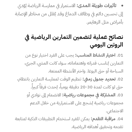
تأثيرات طويلة المدى:
الاستمرار في ممارسة الرياضة يُؤدي
إلى تحسين دائم في وظائف الدماغ وقد يُقلل من مخاطر الإصابة
بأمراض مثل الزهايمر.
نصائح عملية لتضمين التمارين الرياضية في
الروتين اليومي
اختيار النشاط المناسب:
يجب على الفرد اختيار نوع من
التمارين يُناسب قدراته واهتماماته، سواء كانت المشي، الجري،
السباحة أو حتى اليوغا. واختر الأنشطة الممتعة.
تحديد جدول زمني:
تنظيم الوقت لممارسة التمارين بانتظام،
حتى لو كانت لمدة 30-20 دقيقة يومياً، يُحدث فرقاً كبيراً.
المشاركة في مجموعات رياضية:
الانضمام إلى نوادي أو
مجموعات رياضية يُشجع على الاستمرارية من خلال الدعم
الاجتماعي.
مراقبة التقدم:
يمكن للفرد استخدام التطبيقات الذكية لمتابعة
تقدمه وتحقيق أهدافه الرياضية.