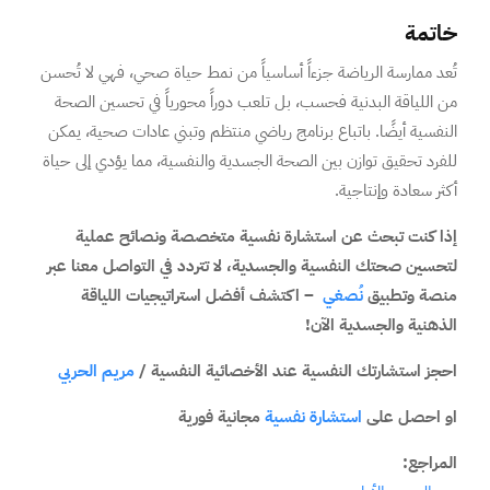
خاتمة
تُعد ممارسة الرياضة جزءاً أساسياً من نمط حياة صحي، فهي لا تُحسن
من اللياقة البدنية فحسب، بل تلعب دوراً محورياً في تحسين الصحة
النفسية أيضًا. باتباع برنامج رياضي منتظم وتبني عادات صحية، يمكن
للفرد تحقيق توازن بين الصحة الجسدية والنفسية، مما يؤدي إلى حياة
أكثر سعادة وإنتاجية.
إذا كنت تبحث عن استشارة نفسية متخصصة ونصائح عملية
لتحسين صحتك النفسية والجسدية، لا تتردد في التواصل معنا عبر
منصة وتطبيق
نُصغي
– اكتشف أفضل استراتيجيات اللياقة
الذهنية والجسدية الآن!
احجز استشارتك النفسية عند الأخصائية النفسية /
مريم الحربي
او احصل على
استشارة نفسية
مجانية فورية
المراجع: