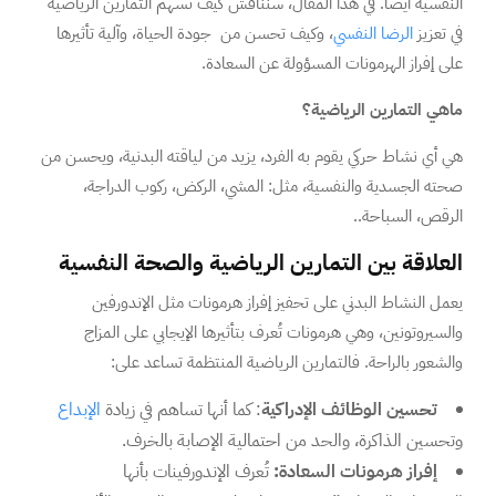
النفسية أيضاً. في هذا المقال، سنناقش كيف تسهم التمارين الرياضية
في تعزيز
الرضا النفسي
، وكيف تحسن من جودة الحياة، وآلية تأثيرها
على إفراز الهرمونات المسؤولة عن السعادة.
ماهي التمارين الرياضية؟
هي أي نشاط حركي يقوم به الفرد، يزيد من لياقته البدنية، ويحسن من
صحته الجسدية والنفسية، مثل: المشي، الركض، ركوب الدراجة،
الرقص، السباحة..
العلاقة بين التمارين الرياضية والصحة النفسية
يعمل النشاط البدني على تحفيز إفراز هرمونات مثل الإندورفين
والسيروتونين، وهي هرمونات تُعرف بتأثيرها الإيجابي على المزاج
والشعور بالراحة. فالتمارين الرياضية المنتظمة تساعد على:
تحسين الوظائف الإدراكية
: كما أنها تساهم في زيادة
الإبداع
وتحسين الذاكرة، والحد من احتمالية الإصابة بالخرف.
إفراز هرمونات السعادة:
تُعرف الإندورفينات بأنها