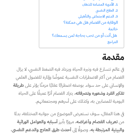
1. الأدوية المضادة للذهان
2. العلاج النفسي
3. الدعم الاجتماعي والتأهيلي
الوقاية من الفصام هل هي ممكنة؟
خاتمة
هل أنت أو من تحب بحاجة لمن يسمعك؟
المراجع
مقدمة
في عالم تتسارع فيه وتيرة الحياة ويزداد فيه الضغط النفسي، لا يزال
الفصام من أكثر الاضطرابات النفسية غموضًا وإثارة للفضول العلمي
والإنساني على حد سواء. بوصفه اضطرابًا عقليًا مزمنًا يؤثر على
طريقة
تفكير الفرد وشعوره وتصرفاته
، يترك الفصام أثرًا عميقًا على الحياة
اليومية للمصابين به، وكذلك على أسرهم ومجتمعاتهم.
في هذا المقال، سوف نستعرض الموضوع من جوانبه المختلفة، بدءًا
من
تعريف الفصام وأعراضه
، مرورًا بأبرز
أسبابه والعوامل الوراثية
والبيئية المرتبطة به
، وصولًا إلى
أحدث طرق العلاج والدعم النفسي
،