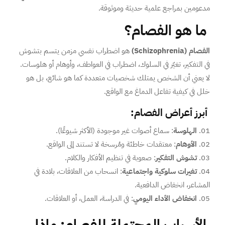
مدعومين بمراجع علمية حديثة وموثوقة.
ما هو الفصام؟
الفصام (Schizophrenia)
هو اضطراب نفسي مزمن يتسم بتشوش
في التفكير، تغيّر في السلوك، اضطراب في العواطف، وأوهام أو هلوسات.
لا يعني أن الشخص يمتلك شخصيات متعددة كما هو شائع، بل هو
خلل في كيفية تفاعل الدماغ مع الواقع.
أبرز أعراض الفصام:
الهلوسة
: سماع أصوات غير موجودة (الأكثر شيوعًا).
الأوهام
: معتقدات خاطئة ومُرسخة لا تستند إلى الواقع.
تشوش التفكير
: صعوبة في تنظيم الأفكار والكلام.
تغيرات سلوكية واجتماعية
: انسحاب من العلاقات، بلادة في
المشاعر، انخفاض الدافعية.
انخفاض الأداء اليومي
: في الدراسة، العمل، أو العلاقات.