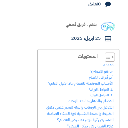
0تعليق

بقلم : فريق نُصغي
25 أبريل، 2025

المحتويات
مقدمة
ما هو الفصام؟
أبرز أعراض الفصام
الأسباب المحتملة للفصام ماذا يقول العلم؟
1. العوامل الوراثية
2. العوامل البيئية
الفصام والذهان ما بعد الولادة
التفاعل بين الجينات والبيئة تفسير علمي دقيق
الطبيعة والصحة النفسية قوة الشفاء الصامتة
التشخيص كيف يتم تشخيص الفصام؟
علاج الفصام هل يمكن الشفاء؟