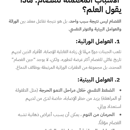
الأسباب المحتملة للفصام: ماذا
يقول العلم؟
الفصام ليس نتيجة سبب واحد
، بل هو نتيجة تفاعل معقد بين
الوراثة
والعوامل البيئية والتوتر النفسي
.
1. العوامل الوراثية:
تلعب الجينات دورًا مهمًا في زيادة القابلية للإصابة. الأفراد الذين لديهم
تاريخ عائلي للفصام أكثر عرضة لتطوره. ولكن، لا يوجد “جين الفصام”
المحدد، بل مجموعة من الطفرات الوراثية المرتبطة بوظائف الدماغ.
2. العوامل البيئية:
الضغط النفسي خلال مراحل النمو الحرجة
(مثل الطفولة
أو المراهقة) يزيد من خطر الإصابة، خاصة لدى من لديهم
استعداد وراثي.
الحرمان من النوم
، يمكن أن يسبب أعراض ذهانية تشبه
الفصام مؤقتًا.