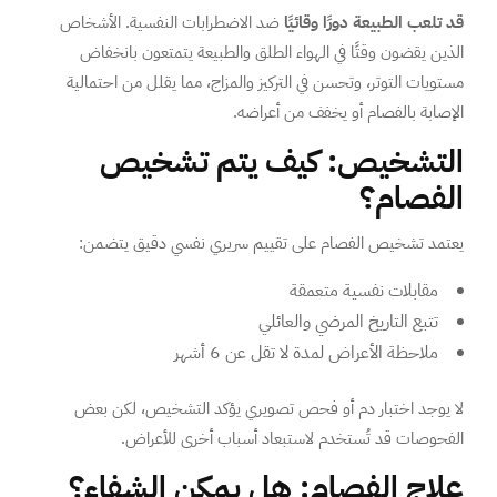
قد تلعب الطبيعة دورًا وقائيًا
ضد الاضطرابات النفسية. الأشخاص
الذين يقضون وقتًا في الهواء الطلق والطبيعة يتمتعون بانخفاض
مستويات التوتر، وتحسن في التركيز والمزاج، مما يقلل من احتمالية
الإصابة بالفصام أو يخفف من أعراضه.
التشخيص: كيف يتم تشخيص
الفصام؟
يعتمد تشخيص الفصام على تقييم سريري نفسي دقيق يتضمن:
مقابلات نفسية متعمقة
تتبع التاريخ المرضي والعائلي
ملاحظة الأعراض لمدة لا تقل عن 6 أشهر
لا يوجد اختبار دم أو فحص تصويري يؤكد التشخيص، لكن بعض
الفحوصات قد تُستخدم لاستبعاد أسباب أخرى للأعراض.
علاج الفصام: هل يمكن الشفاء؟