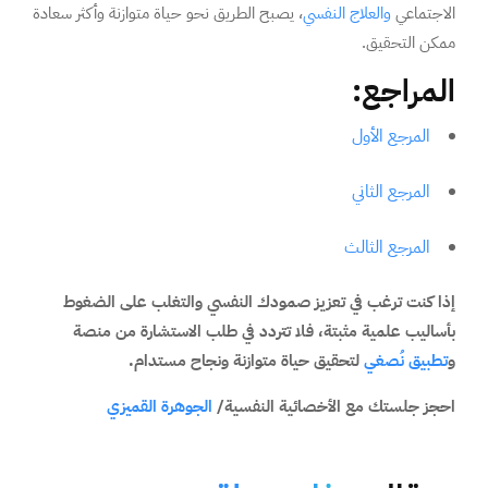
الاجتماعي
والعلاج النفسي
، يصبح الطريق نحو حياة متوازنة وأكثر سعادة
ممكن التحقيق.
المراجع:
المرجع الأول
المرجع الثاني
المرجع الثالث
إذا كنت ترغب في تعزيز صمودك النفسي والتغلب على الضغوط
بأساليب علمية مثبتة، فلا تتردد في طلب الاستشارة من منصة
و
تطبيق نُصغي
لتحقيق حياة متوازنة ونجاح مستدام.
احجز جلستك مع الأخصائية النفسية/
الجوهرة القميزي