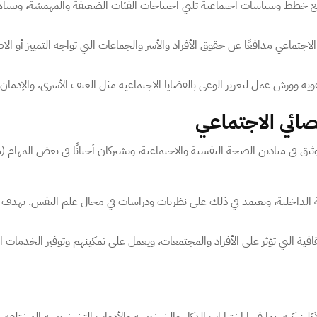
 خطط وسياسات اجتماعية تلبي احتياجات الفئات الضعيفة والمهمشة، ويساهم ف
 الاجتماعي مدافعًا عن حقوق الأفراد والأسر والجماعات التي تواجه التمييز أو
وية وورش عمل لتعزيز الوعي بالقضايا الاجتماعية مثل العنف الأسري، والإدما
خصائي الاجتماعي
 في ميادين الصحة النفسية والاجتماعية، ويشتركان أحيانًا في بعض المهام (مثل
سية الداخلية، ويعتمد في ذلك على نظريات ودراسات في مجال علم النفس. يهد
ثقافية التي تؤثر على الأفراد والمجتمعات، ويعمل على تمكينهم وتوفير الخدمات