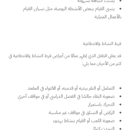
يشتت انتباهه بسهولة
ينسى القيام ببعض الأنشطة اليومية، مثل نسيان القيام
بالأعمال المنزلية
فرط النشاط والاندفاعية
قد يعاني الطفل الذي يُظهِر نمطًا من أعراض فرط النشاط والاندفاعية في
كثير من الأحيان مما يلي:
التململ أو النقر بيديه أو قدميه، أو الالتواء في المقعد
صعوبة البقاء جالسًا في الفصل الدراسي أو في مواقف أخرى
التحرك باستمرار
الركض أو التسلق في مواقف غير مناسبة
صعوبة اللعب أو القيام بنشاط بهدوء
التحدث كثيرًا