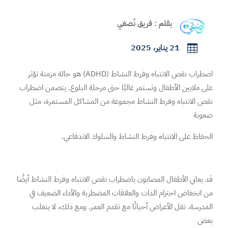
بقلم : فريق نُصغي
21 يناير، 2025

اضطراب نقص الانتباه وفرط النشاط (ADHD) هو حالة مزمنة تؤثر
على ملايين الأطفال وتستمر غالبًا حتى مرحلة البلوغ. يتضمن اضطراب
نقص الانتباه وفرط النشاط مجموعة من المشاكل المستمرة، مثل
صعوبة
الحفاظ على الانتباه وفرط النشاط والسلوك الاندفاعي.
قد يعاني الأطفال المصابون باضطراب نقص الانتباه وفرط النشاط أيضًا
من انخفاض احترام الذات والعلاقات المضطربة والأداء الضعيف في
المدرسة. تقل الأعراض أحيانًا مع تقدم العمر. ومع ذلك، لا يتغلب
بعض