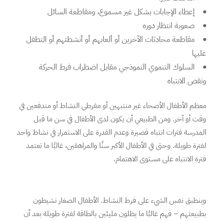
إعطاء الإجابات بشكل غير مسموع، ومقاطعة السائل
صعوبة انتظار دوره
مقاطعة محادثات الآخرين أو ألعابهم أو أنشطتهم أو التطفل
عليها
السلوك التنموي النموذجي مقابل اضطراب فرط الحركة
ونقص الانتباه
معظم الأطفال الأصحاء غير منتبهين أو مفرطي النشاط أو مندفعين في
وقت أو آخر. ومن الطبيعي أن يكون لدى الأطفال في سن ما قبل
المدرسة فترات انتباه قصيرة وعدم القدرة على الاستمرار في نشاط واحد
لفترة طويلة. وحتى في الأطفال الأكبر سنًا والمراهقين، غالبًا ما تعتمد
فترة الانتباه على مستوى الاهتمام.
وينطبق نفس الشيء على فرط النشاط. الأطفال الصغار نشيطون
بطبيعتهم – فهم غالبًا ما يظلون مليئين بالطاقة لفترة طويلة بعد أن