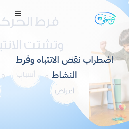
a
اضطراب نقص الانتباه وفرط
النشاط