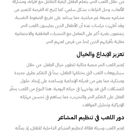
من خلال اللعب الحر، يتعلم الطفل كيفية التفاعل مع أقرانه، ومشاركة
الألعاب، وحل النزاعات بشكل سلمي. كما يُتيح له الفرصة للتعبير عن
مشاعره بصيغة غير مباشرة، مما يساعد على تفريغ الضغوط النفسية.
وقد أظهرت دراسات عدة أن الأطفال الذين يمارسون اللعب الحر
يتمتعون بقدرة أكبر على التعامل مع التحديات العاطفية والاجتماعية
مقارنة بأقرانهم الذين يُحدّ من فرص لعبهم الحر.
تعزيز الإبداع والخيال
يُعتبر اللعب الحر منصة مثالية لتطوير خيال الطفل. من خلال
سيناريوهات اللعب التي يختلقها الطفل، يبدأ في التفكير بطرق جديدة
ومبتكرة، مما يعزز من قدراته الإبداعية ويساعده على إيجاد حلول
للمشكلات التي قد يواجهها في حياته اليومية. هذا النوع من اللعب يحفّز
العقل على التفكير الحر والتجريب، مما يساهم في تحسين مهاراته
الإدراكية وتحليل المواقف.
دور اللعب في تنظيم المشاعر
يُعتبر اللعب وسيلة فعّالة لتنظيم المشاعر الداخلية للطفل، إذ يمكّنه