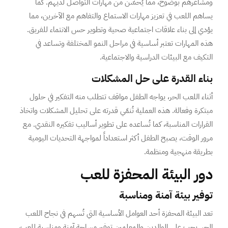
ومشاعرهم بوضوح، مما يُحسّن من مهارات التواصل لديهم. كما
يساهم اللعب في تعزيز مهارات الاستماع والتفاهم مع الآخرين، مما
يؤدي إلى بناء علاقات اجتماعية صحية وتطوير حس الانتماء للفريق.
هذه المهارات تعتبر أساسية في مراحل النمو المختلفة وتساعد في
التكيف مع البيئات الدراسية والاجتماعية.
بناء القدرة على حل المشكلات
أثناء اللعب الحر، يواجه الطفل مواقف تتطلب منه التفكير في حلول
مبتكرة وفعالة. هذه العملية تُنمّي قدرته على تحليل المشكلات واتخاذ
القرارات المناسبة، كما تُساعده على تطوير أساليب تفكيره النقدي. مع
مرور الوقت، يصبح الطفل أكثر استعداداً لمواجهة التحديات اليومية
بطريقة منهجية ومنظمة.
دور البيئة المحفزة للعب
توفير بيئة آمنة ومناسبة
تعد البيئة المحفزة أحد العوامل الأساسية التي تُسهم في نجاح اللعب
الحر. يجب على الوالدين والمعلمين توفير مساحة آمنة ومناسبة للعب،