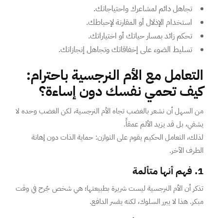
تجاهل دائم لمشاعرك واحتياجاتك.
استخدام الإذلال أو المقارنة لإحباطك.
تحكم زائد بمسار حياتك أو اختياراتك.
تسليط الضوء على إخفاقاتك وتجاهل إنجازاتك.
التعامل مع الأم النرجسية باحترام:
كيف تحمي نفسك دون إساءة؟
من السهل أن نشعر بالغضب تجاه الأم النرجسية، لكن الغضب وحده لا
يشفي، بل قد يزيد الألم عمقاً.
لذلك، التعامل الحكيم يقوم على التوازن: حماية الذات دون إهانة
الطرف الآخر.
1. فهم أنها متألمة
تذكر أن الأم النرجسية ليست شريرة بطبيعتها؛ هي شخص جُرح في وقت
مبكر. هذا لا يبرر السلوك، لكنه يفسر الدافع.