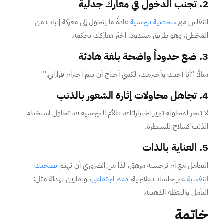
2. تجنب الدخول في معارك جدلية
النقاش مع
شخصية نرجسية
عادةً ما يتحول إلى معركة إثبات من
المخطئ، وهو طريق مسدود. اختَر معاركك بحكمة.
3. ضع حدوداً واضحة بلغة هادئة
مثلاً: “أنا أحبك وأحترمك، لكنني أحتاج أن يتم احترام قراراتي.”
4. تجاهل محاولات إثارة الشعور بالذنب
لا تنجر لمحاولة تبرير اختياراتك، فالأم النرجسية قد تحاول استخدام
الذنب كسلاح للسيطرة.
5. العناية بالذات
التعامل مع أم نرجسية مرهق، لذا من الضروري أن تهتم
بصحتك
النفسية
عبر جلسات علاجية،
دعم اجتماعي
، وتمارين تهدئة مثل:
التأمل واليقظة الذهنية.
خاتمة