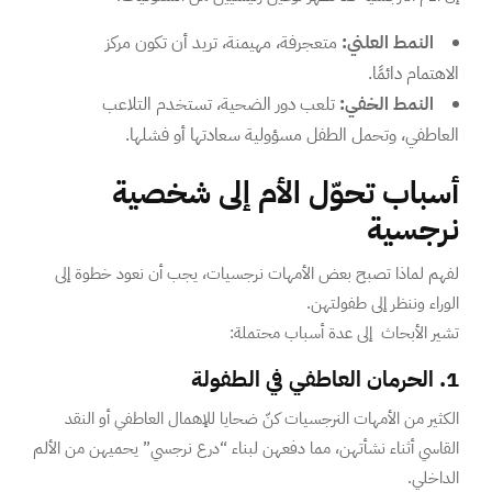
النمط العلني:
متعجرفة، مهيمنة، تريد أن تكون مركز
الاهتمام دائمًا.
النمط الخفي:
تلعب دور الضحية، تستخدم التلاعب
العاطفي، وتحمل الطفل مسؤولية سعادتها أو فشلها.
أسباب تحوّل الأم إلى شخصية
نرجسية
لفهم لماذا تصبح بعض الأمهات نرجسيات، يجب أن نعود خطوة إلى
الوراء وننظر إلى طفولتهن.
تشير الأبحاث إلى عدة أسباب محتملة:
1. الحرمان العاطفي في الطفولة
الكثير من الأمهات النرجسيات كنّ ضحايا للإهمال العاطفي أو النقد
القاسي أثناء نشأتهن، مما دفعهن لبناء “درع نرجسي” يحميهن من الألم
الداخلي.