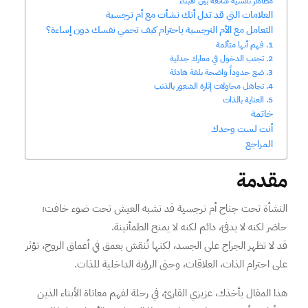
مظاهر نفسية شائعة بين الأبناء
العلامات التي قد تدل أنك نشأت مع أم نرجسية
التعامل مع الأم النرجسية باحترام كيف تحمي نفسك دون إساءة؟
1. فهم أنها متألمة
2. تجنب الدخول في معارك جدلية
3. ضع حدوداً واضحة بلغة هادئة
4. تجاهل محاولات إثارة الشعور بالذنب
5. العناية بالذات
خاتمة
أنت لست وحدك
المراجع
مقدمة
النشأة تحت جناح أم نرجسية قد تشبه العيش تحت ضوء خافت؛
حاضر لكنه لا يدفئ، دائم لكنه لا يمنح الطمأنينة.
قد لا تظهر الجراح على الجسد، لكنها تُنقش بعمق في أعماق الروح، تؤثر
على احترام الذات، العلاقات، وحتى الرؤية الداخلية للذات.
هذا المقال يأخذك، عزيزي القارئ، في رحلة لفهم معاناة الأبناء الذين