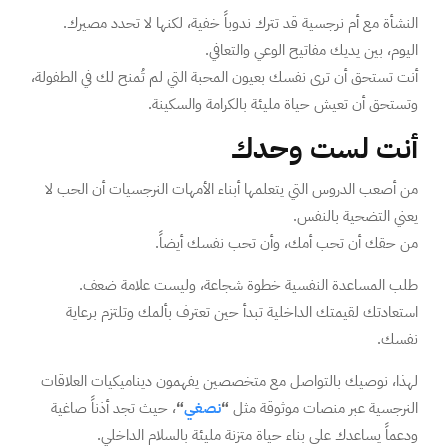
النشأة مع أم نرجسية قد تترك ندوباً خفية، لكنها لا تحدد مصيرك.
اليوم، بين يديك مفاتيح الوعي والتعافي.
أنت تستحق أن ترى نفسك بعيون المحبة التي لم تُمنح لك في الطفولة،
وتستحق أن تعيش حياة مليئة بالكرامة والسكينة.
أنت لست وحدك
من أصعب الدروس التي يتعلمها أبناء الأمهات النرجسيات أن الحب لا
يعني التضحية بالنفس.
من حقك أن تحب أمك، وأن تحب نفسك أيضاً.
طلب المساعدة النفسية خطوة شجاعة، وليست علامة ضعف.
استعادتك لقيمتك الداخلية تبدأ حين تعترف بألمك وتلتزم برعاية
نفسك.
لهذا، نوصيك بالتواصل مع متخصصين يفهمون ديناميكيات العلاقات
النرجسية عبر منصات موثوقة مثل
“
نصغي
“
، حيث تجد أذناً صاغية
ودعماً يساعدك على بناء حياة متزنة مليئة بالسلام الداخلي.