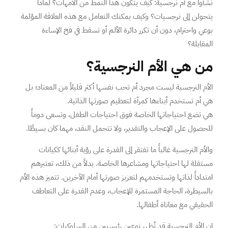
نشأوا مع أم نرجسية: كيف يتكون هذا النمط من الأمهات؟ لماذا
يتحولن إلى نرجسيات؟ وكيف يمكنك التعامل مع هذه العلاقة المؤلمة
بوعي واحترام، دون أن تكرر دائرة الألم أو تسقط في فخ الإساءة
المقابلة؟
من هي الأم النرجسية؟
الأم النرجسية ليست مجرد أم تحب نفسها أكثر قليلاً من المعتاد؛ بل
هي أم تستخدم أبناءها كمرآة لتعظيم صورتها الذاتية.
هي تضع احتياجاتها الخاصة فوق احتياجات الطفل، وتسعى دوماً
للحصول على الإعجاب والتقدير، ولا تتحمل النقد، مهما كان بسيطًا.
والأم النرجسية غالباً ما تفتقر إلى القدرة على رؤية أبنائها ككيانات
مستقلة لها احتياجاتها ومشاعرها الخاصة. بدلاً من ذلك، تعتبرهم
امتداداً لذاتها وتستخدمهم لتعزيز صورتها أمام الآخرين. تتميز هذه الأم
بالسيطرة، الحاجة المستمرة للإعجاب، وعدم القدرة على التعاطف
الحقيقي مع معاناة أطفالها.
إن الأم النرجسية قد تُظهر نوعين رئيسيين من السلوكيات: