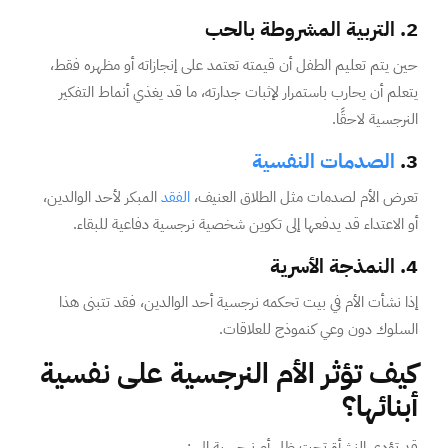
2. التربية المشروطة بالحب
حين يتم تعليم الطفل أن قيمته تعتمد على إنجازاته أو مظهره فقط،
يتعلم أن يحارب باستمرار لإثبات جدارته، ما قد يغذي أنماط التفكير
النرجسية لاحقًا.
3.
الصدمات النفسية
تعرض الأم لصدمات مثل الطلاق العنيف،
الفقد
المبكر لأحد الوالدين،
أو الاعتداء قد يدفعها إلى تكوين شخصية نرجسية دفاعية للبقاء.
4. النمذجة الأسرية
إذا نشأت الأم في بيت تحكمه نرجسية أحد الوالدين، فقد تتبنى هذا
السلوك دون وعي كنموذج للعلاقات.
كيف تؤثر الأم النرجسية على نفسية
أبنائها؟
قد تؤدي النشأة تحت ظل أم نرجسية إلى :