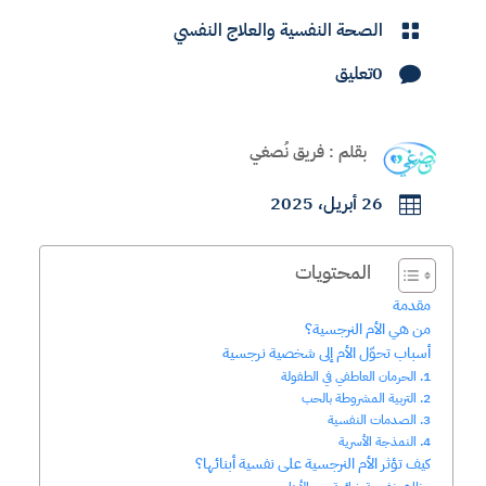
الصحة النفسية والعلاج النفسي

0تعليق

بقلم : فريق نُصغي
26 أبريل، 2025

المحتويات
مقدمة
من هي الأم النرجسية؟
أسباب تحوّل الأم إلى شخصية نرجسية
1. الحرمان العاطفي في الطفولة
2. التربية المشروطة بالحب
3. الصدمات النفسية
4. النمذجة الأسرية
كيف تؤثر الأم النرجسية على نفسية أبنائها؟